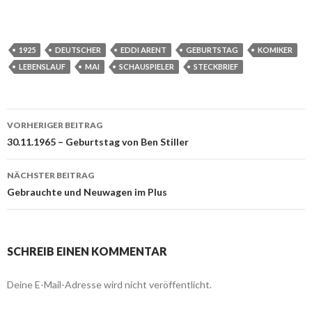
1925
DEUTSCHER
EDDI ARENT
GEBURTSTAG
KOMIKER
LEBENSLAUF
MAI
SCHAUSPIELER
STECKBRIEF
VORHERIGER BEITRAG
Beitragsnavigation
30.11.1965 – Geburtstag von Ben Stiller
NÄCHSTER BEITRAG
Gebrauchte und Neuwagen im Plus
SCHREIB EINEN KOMMENTAR
Deine E-Mail-Adresse wird nicht veröffentlicht.