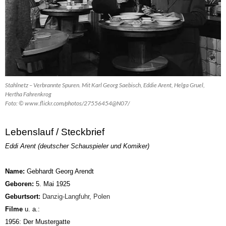
Stahlnetz – Verbrannte Spuren. Mit Karl Georg Saebisch, Eddie Arent, Helga Gruel,
Hertha Fahrenkrog
Foto: © www.flickr.com/photos/27556454@N07/
Lebenslauf / Steckbrief
Eddi Arent (deutscher Schauspieler und Komiker)
Name:
Gebhardt Georg Arendt
Geboren:
5. Mai 1925
Geburtsort
:
Danzig-Langfuhr, Polen
Filme
u. a.:
1956: Der Mustergatte