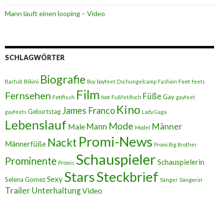
Mann läuft einen looping – Video
SCHLAGWÖRTER
Biografie
Bikini
Feet
Barfuß
Boy
boyfeet
Dschungelcamp
Fashion
feets
Film
Fernsehen
Füße
Gay
Fetifisch
foot
Fußfetifisch
gayfeet
Kino
James Franco
Geburtstag
gayfeets
Lady Gaga
Lebenslauf
Mode
Männer
Male
Mann
Model
Promi-News
Nackt
Männerfüße
Promi Big Brother
Schauspieler
Prominente
Schauspielerin
Promis
Stars
Steckbrief
Sexy
Selena Gomez
Sängerin
Sänger
Trailer
Unterhaltung
Video