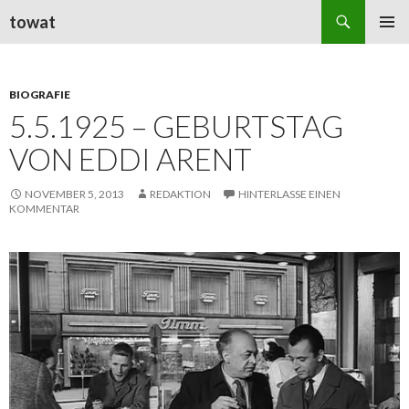
Suchen
towat
ZUM
PRIMÄR
INHALT
MENÜ
SPRINGEN
BIOGRAFIE
5.5.1925 – GEBURTSTAG
VON EDDI ARENT
NOVEMBER 5, 2013
REDAKTION
HINTERLASSE EINEN
KOMMENTAR