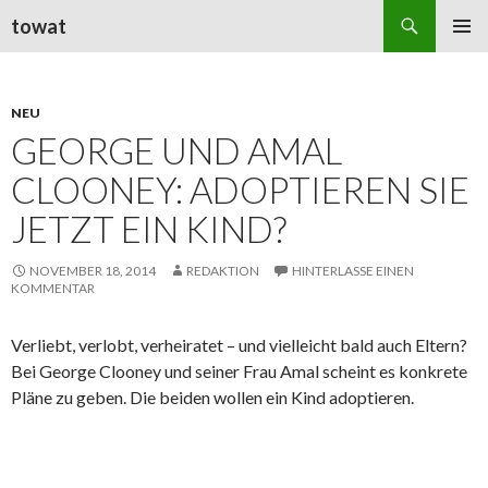
Suchen
towat
ZUM
PRIMÄR
INHALT
MENÜ
SPRINGEN
NEU
GEORGE UND AMAL
CLOONEY: ADOPTIEREN SIE
JETZT EIN KIND?
NOVEMBER 18, 2014
REDAKTION
HINTERLASSE EINEN
KOMMENTAR
Verliebt, verlobt, verheiratet – und vielleicht bald auch Eltern?
Bei George Clooney und seiner Frau Amal scheint es konkrete
Pläne zu geben. Die beiden wollen ein Kind adoptieren.