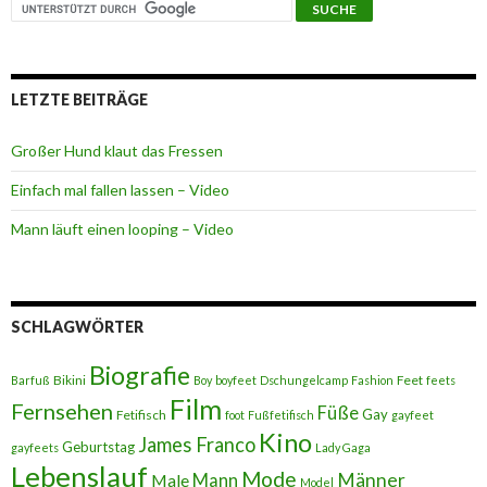
LETZTE BEITRÄGE
Großer Hund klaut das Fressen
Einfach mal fallen lassen – Video
Mann läuft einen looping – Video
SCHLAGWÖRTER
Biografie
Bikini
Feet
Barfuß
Boy
boyfeet
Dschungelcamp
Fashion
feets
Film
Fernsehen
Füße
Gay
Fetifisch
foot
Fußfetifisch
gayfeet
Kino
James Franco
Geburtstag
gayfeets
Lady Gaga
Lebenslauf
Mode
Männer
Male
Mann
Model