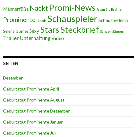
Promi-News
Nackt
Männerfüße
Promi Big Brother
Schauspieler
Prominente
Schauspielerin
Promis
Stars
Steckbrief
Sexy
Selena Gomez
Sängerin
Sänger
Trailer
Unterhaltung
Video
SEITEN
Dezember
Geburtstag Prominente April
Geburtstag Prominente August
Geburtstag Prominente Dezember
Geburtstag Prominente Januar
Geburtstag Prominente Juli