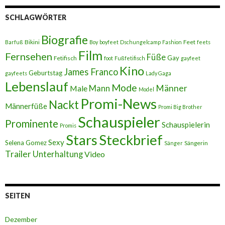
SCHLAGWÖRTER
Biografie
Bikini
Feet
Barfuß
Boy
boyfeet
Dschungelcamp
Fashion
feets
Film
Fernsehen
Füße
Gay
Fetifisch
foot
Fußfetifisch
gayfeet
Kino
James Franco
Geburtstag
gayfeets
Lady Gaga
Lebenslauf
Mode
Männer
Male
Mann
Model
Promi-News
Nackt
Männerfüße
Promi Big Brother
Schauspieler
Prominente
Schauspielerin
Promis
Stars
Steckbrief
Sexy
Selena Gomez
Sängerin
Sänger
Trailer
Unterhaltung
Video
SEITEN
Dezember