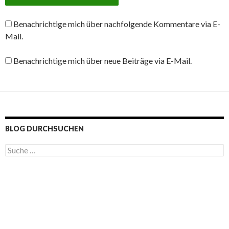
Benachrichtige mich über nachfolgende Kommentare via E-
Mail.
Benachrichtige mich über neue Beiträge via E-Mail.
BLOG DURCHSUCHEN
S
u
c
h
e
n
a
c
h