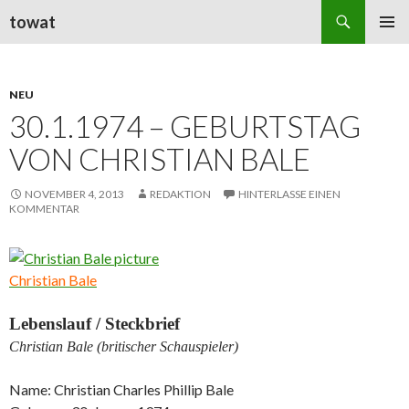
Suchen
towat
ZUM
PRIMÄR
INHALT
MENÜ
SPRINGEN
NEU
30.1.1974 – GEBURTSTAG
VON CHRISTIAN BALE
NOVEMBER 4, 2013
REDAKTION
HINTERLASSE EINEN
KOMMENTAR
Christian Bale
Lebenslauf / Steckbrief
Christian Bale (britischer Schauspieler)
Name: Christian Charles Phillip Bale