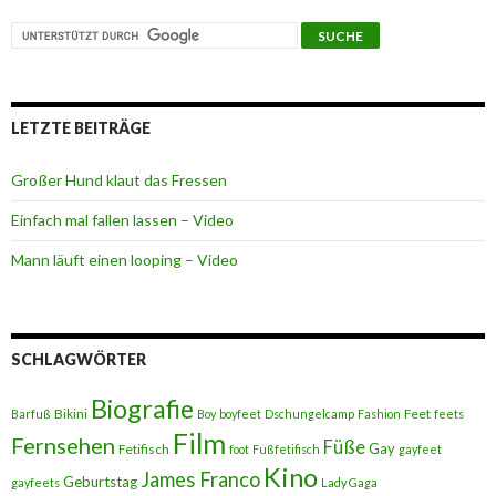
LETZTE BEITRÄGE
Großer Hund klaut das Fressen
Einfach mal fallen lassen – Video
Mann läuft einen looping – Video
SCHLAGWÖRTER
Biografie
Bikini
Feet
Barfuß
Boy
boyfeet
Dschungelcamp
Fashion
feets
Film
Fernsehen
Füße
Gay
Fetifisch
foot
Fußfetifisch
gayfeet
Kino
James Franco
Geburtstag
gayfeets
Lady Gaga