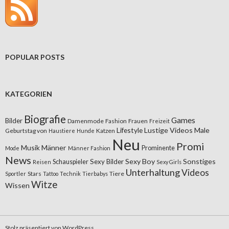
POPULAR POSTS
KATEGORIEN
Biografie
Games
Bilder
Damenmode
Fashion
Frauen
Freizeit
Lifestyle
Lustige Videos
Male
Geburtstag von
Katzen
Haustiere
Hunde
Neu
Promi
Musik
Männer
Prominente
Mode
Männer Fashion
News
Sexy Boy
Sonstiges
Sexy Bilder
Schauspieler
Reisen
Sexy Girls
Unterhaltung
Videos
Stars
Tiere
Sportler
Tattoo
Technik
Tierbabys
Witze
Wissen
Stolz präsentiert von WordPress