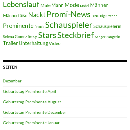
Lebenslauf
Mode
Männer
Male
Mann
Model
Promi-News
Nackt
Männerfüße
Promi Big Brother
Schauspieler
Prominente
Schauspielerin
Promis
Stars
Steckbrief
Sexy
Selena Gomez
Sängerin
Sänger
Trailer
Unterhaltung
Video
SEITEN
Dezember
Geburtstag Prominente April
Geburtstag Prominente August
Geburtstag Prominente Dezember
Geburtstag Prominente Januar