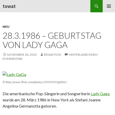
Suchen
towat
ZUM
PRIMÄR
INHALT
MENÜ
SPRINGEN
NEU
28.3.1986 – GEBURTSTAG
VON LADY GAGA
NOVEMBER 18, 2013
REDAKTION
HINTERLASSE EINEN
KOMMENTAR
© http://www.flickr.com/photos/33939293@N02/
Die amerikanische Pop-Sängerin und Songwriterin
Lady Gaga
wurde am 28. März 1986 in New York als Stefani Joanne
Angelina Germanotta geboren.