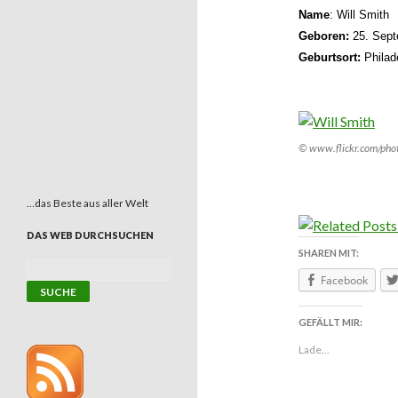
Name
: Will Smith
Geboren:
25. Sept
Geburtsort:
Philad
© www.flickr.com/pho
…das Beste aus aller Welt
DAS WEB DURCHSUCHEN
SHAREN MIT:
Facebook
GEFÄLLT MIR:
Lade...