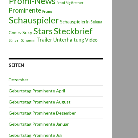
Promi-News
Promi Big Brother
Prominente
Promis
Schauspieler
Schauspielerin
Selena
Stars
Steckbrief
Sexy
Gomez
Trailer
Unterhaltung
Video
Sängerin
Sänger
SEITEN
Dezember
Geburtstag Prominente April
Geburtstag Prominente August
Geburtstag Prominente Dezember
Geburtstag Prominente Januar
Geburtstag Prominente Juli