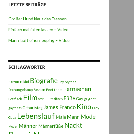
LETZTE BEITRÄGE
Großer Hund klaut das Fressen
Einfach mal fallen lassen – Video
Mann läuft einen looping – Video
SCHLAGWÖRTER
Biografie
Bikini
Barfuß
Boy
boyfeet
Fernsehen
Feet
Dschungelcamp
Fashion
feets
Film
Füße
Gay
Fetifisch
foot
Fußfetifisch
gayfeet
Kino
James Franco
Geburtstag
gayfeets
Lady
Lebenslauf
Mode
Male
Mann
Gaga
Nackt
Männer
Männerfüße
Model