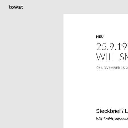
Suchen
towat
NEU
25.9.1
WILL S
NOVEMBER 18, 
Steckbrief / 
Will Smith, amerik