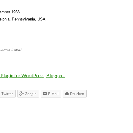
ember 1968
elphia, Pennsylvania, USA
tos/martindew/
Twitter
Google
E-Mail
Drucken