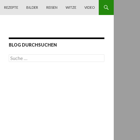
REZEPTE
BILDER
REISEN
WITZE
VIDEO
BLOG DURCHSUCHEN
S
u
c
h
e
n
a
c
h
: