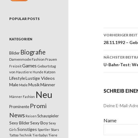
POPULAR POSTS
VORHERIGER BEI
KATEGORIEN
Beitrags
28.11.1992 – Geb
Biografie
Bilder
NÄCHSTER BEITR
Damenmode
Fashion
Frauen
U-Bahn-Test: We
Games
Geburtstag
Freizeit
von
Katzen
Haustiere
Hunde
Lifestyle
Lustige Videos
Male
Musik
Männer
Mode
SCHREIB EIN
Neu
Männer Fashion
Promi
Deine E-Mail-Adre
Prominente
News
Schauspieler
Reisen
Name
Sexy Boy
Sexy Bilder
Sexy
Sonstiges
Stars
Girls
Sportler
Tiere
Tattoo
Technik
Tierbabys