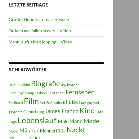
LETZTE BEITRÄGE
Großer Hund klaut das Fressen
Einfach mal fallen lassen – Video
Mann läuft einen looping – Video
SCHLAGWÖRTER
Biografie
Bikini
Barfuß
Boy
boyfeet
Fernsehen
Feet
Dschungelcamp
Fashion
feets
Film
Füße
Gay
Fetifisch
foot
Fußfetifisch
gayfeet
Kino
James Franco
Geburtstag
gayfeets
Lady
Lebenslauf
Mode
Male
Mann
Gaga
Nackt
Männer
Männerfüße
Model