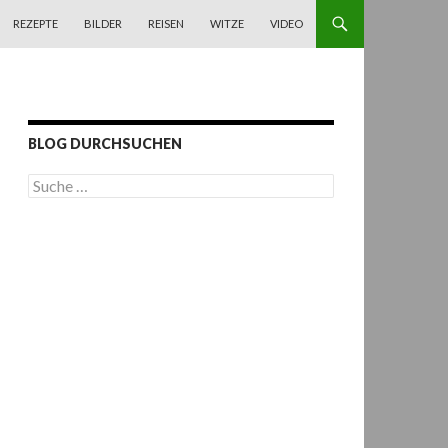
REZEPTE
BILDER
REISEN
WITZE
VIDEO
BLOG DURCHSUCHEN
S
u
c
h
e
n
a
c
h
: