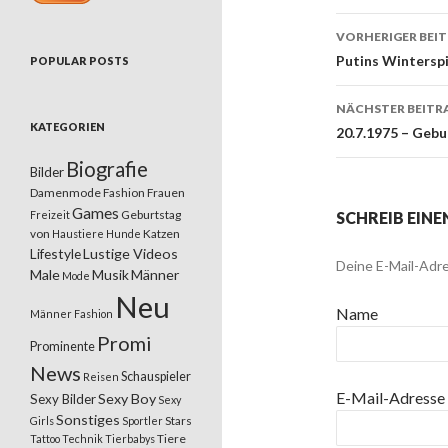
VORHERIGER BEI
Beitrags
Putins Winterspi
POPULAR POSTS
NÄCHSTER BEITR
KATEGORIEN
20.7.1975 – Gebu
Biografie
Bilder
Damenmode
Fashion
Frauen
Games
Geburtstag
Freizeit
SCHREIB EIN
von
Katzen
Haustiere
Hunde
Lifestyle
Lustige Videos
Deine E-Mail-Adre
Male
Musik
Männer
Mode
Neu
Name
Männer Fashion
Promi
Prominente
News
Schauspieler
Reisen
E-Mail-Adresse
Sexy Boy
Sexy Bilder
Sexy
Sonstiges
Stars
Girls
Sportler
Tiere
Tattoo
Technik
Tierbabys