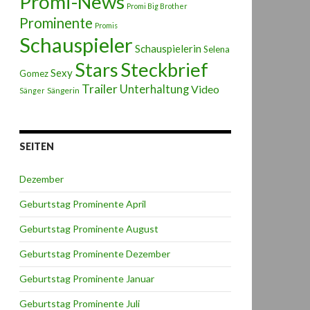
Promi-News
Promi Big Brother
Prominente
Promis
Schauspieler
Schauspielerin
Selena
Stars
Steckbrief
Sexy
Gomez
Trailer
Unterhaltung
Video
Sängerin
Sänger
SEITEN
Dezember
Geburtstag Prominente April
Geburtstag Prominente August
Geburtstag Prominente Dezember
Geburtstag Prominente Januar
Geburtstag Prominente Juli