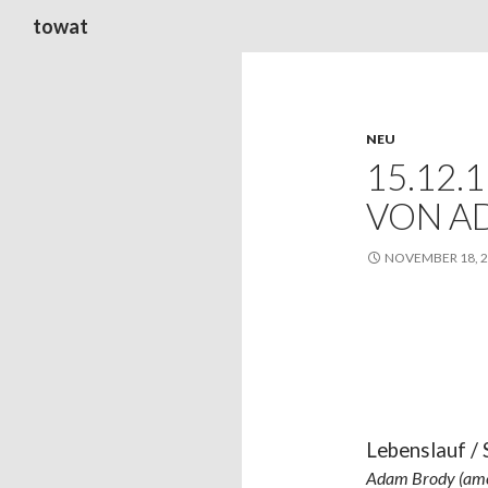
Suchen
towat
NEU
15.12.
VON A
NOVEMBER 18, 
Lebenslauf / 
Adam Brody (amer