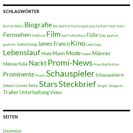
SCHLAGWÖRTER
Biografie
Bikini
Feet
Barfuß
Boy
boyfeet
Dschungelcamp
Fashion
feets
Film
Fernsehen
Füße
Gay
Fetifisch
foot
Fußfetifisch
gayfeet
Kino
James Franco
Geburtstag
gayfeets
Lady Gaga
Lebenslauf
Mode
Männer
Male
Mann
Model
Promi-News
Nackt
Männerfüße
Promi Big Brother
Schauspieler
Prominente
Schauspielerin
Promis
Stars
Steckbrief
Sexy
Selena Gomez
Sängerin
Sänger
Trailer
Unterhaltung
Video
SEITEN
Dezember