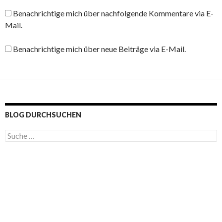
Benachrichtige mich über nachfolgende Kommentare via E-
Mail.
Benachrichtige mich über neue Beiträge via E-Mail.
BLOG DURCHSUCHEN
S
u
c
h
e
n
a
c
h
: