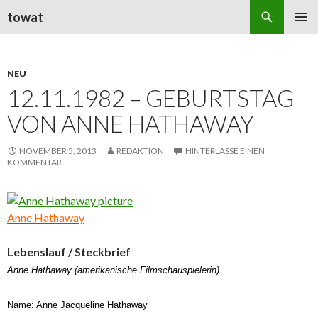
Suchen
towat
ZUM
PRIMÄR
INHALT
MENÜ
SPRINGEN
NEU
12.11.1982 – GEBURTSTAG
VON ANNE HATHAWAY
NOVEMBER 5, 2013
REDAKTION
HINTERLASSE EINEN
KOMMENTAR
Anne Hathaway
Lebenslauf / Steckbrief
Anne Hathaway (amerikanische Filmschauspielerin)
Name: Anne Jacqueline Hathaway