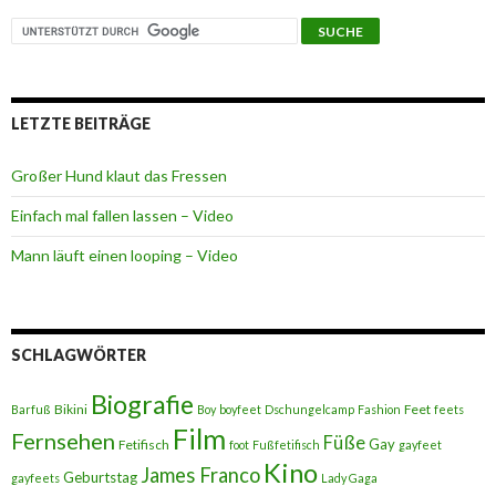
LETZTE BEITRÄGE
Großer Hund klaut das Fressen
Einfach mal fallen lassen – Video
Mann läuft einen looping – Video
SCHLAGWÖRTER
Biografie
Bikini
Feet
Barfuß
Boy
boyfeet
Dschungelcamp
Fashion
feets
Film
Fernsehen
Füße
Gay
Fetifisch
foot
Fußfetifisch
gayfeet
Kino
James Franco
Geburtstag
gayfeets
Lady Gaga