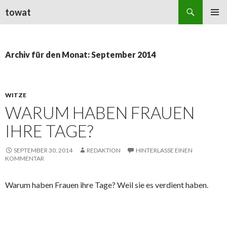
Suchen
towat
ZUM
PRIMÄR
INHALT
MENÜ
SPRINGEN
Archiv für den Monat: September 2014
WITZE
WARUM HABEN FRAUEN
IHRE TAGE?
SEPTEMBER 30, 2014
REDAKTION
HINTERLASSE EINEN
KOMMENTAR
Warum haben Frauen ihre Tage? Weil sie es verdient haben.