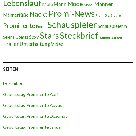
Lebenslauf
Mode
Männer
Male
Mann
Model
Promi-News
Nackt
Männerfüße
Promi Big Brother
Schauspieler
Prominente
Schauspielerin
Promis
Stars
Steckbrief
Sexy
Selena Gomez
Sängerin
Sänger
Trailer
Unterhaltung
Video
SEITEN
Dezember
Geburtstag Prominente April
Geburtstag Prominente August
Geburtstag Prominente Dezember
Geburtstag Prominente Januar